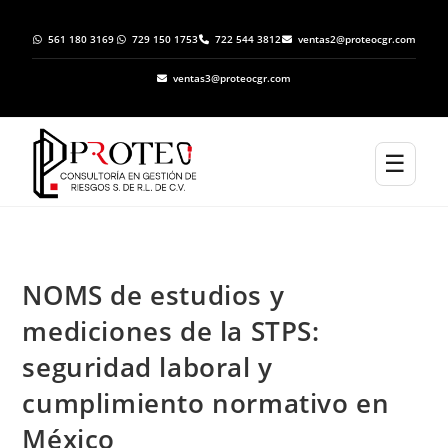
561 180 3169
729 150 1753
722 544 3812
ventas2@proteocgr.com
ventas3@proteocgr.com
☰
NOMS de estudios y
mediciones de la STPS:
seguridad laboral y
cumplimiento normativo en
México