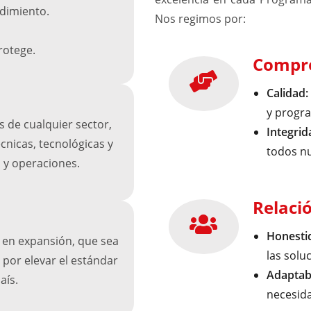
ndimiento.
Nos regimos por:
rotege.
Compro
Calidad:
y progra
 de cualquier sector,
Integrid
cnicas, tecnológicas y
todos nu
 y operaciones.
Relaci
Honesti
 en expansión, que sea
las solu
 por elevar el estándar
Adaptabi
aís.
necesida