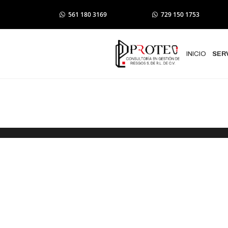
561 180 3169
729 150 1753
INICIO
SER
SOBRE