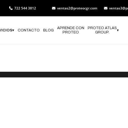
722 544 3812
ventas2@proteocgr.com
ventas3@p
APRENDE CON
PROTEO ATLAS
VICIOS
▾
CONTACTO
BLOG
▾
PROTEO
GROUP.
 NOSOTR