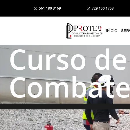
561 180 3169
729 150 1753
INICIO
SER
Curso de
Combate 