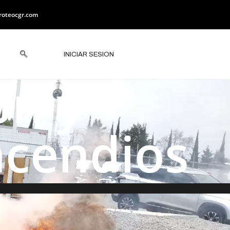
roteocgr.com
INICIAR SESION
ón y
ncendios