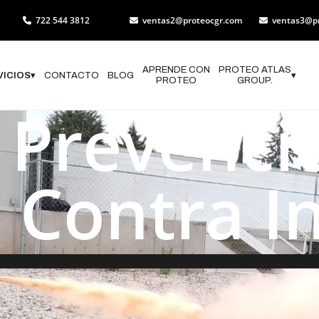
722 544 3812
ventas2@proteocgr.com
ventas3@p
APRENDE CON
PROTEO ATLAS
VICIOS
▾
CONTACTO
BLOG
▾
PROTEO
GROUP.
 Prevenci
Contra I