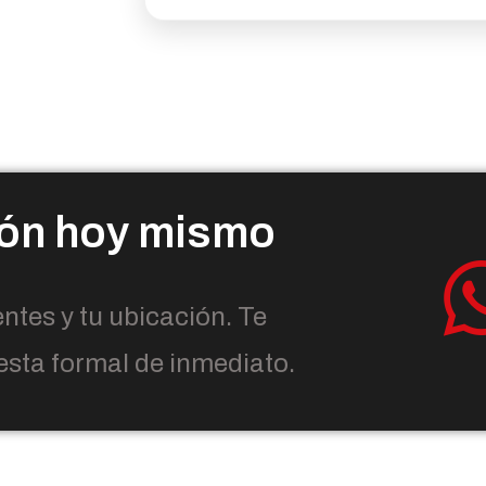
ión hoy mismo
ntes y tu ubicación. Te
sta formal de inmediato.