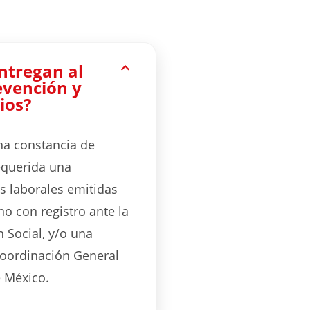
ntregan al
revención y
ios?
una constancia de
requerida una
s laborales emitidas
o con registro ante la
n Social, y/o una
Coordinación General
e México.