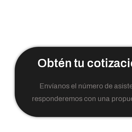
Obtén tu cotizac
Envíanos el número de asiste
responderemos con una propue