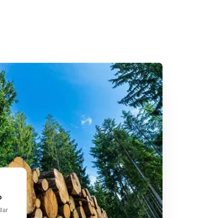
o
lar