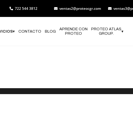
722 544 3812
ventas2@proteocgr.com
ventas3@p
APRENDE CON
PROTEO ATLAS
VICIOS
▾
CONTACTO
BLOG
▾
PROTEO
GROUP.
valuación técn
ón Forestal