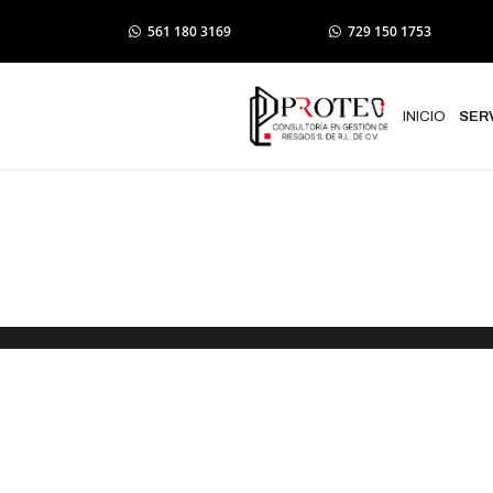
561 180 3169
729 150 1753
INICIO
SER
Trámite en e
Transformaci