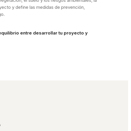
vegetación, el suelo y los riesgos ambientales, la
royecto y define las medidas de prevención,
go.
quilibrio entre desarrollar tu proyecto y
.
e