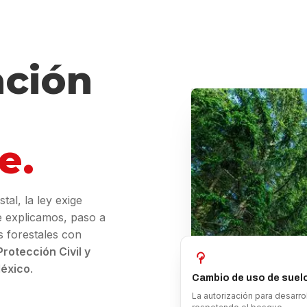
ación
e.
al, la ley exige
Te explicamos, paso a
s forestales con
rotección Civil y
México
.
Cambio de uso de suel
La autorización para desarrol