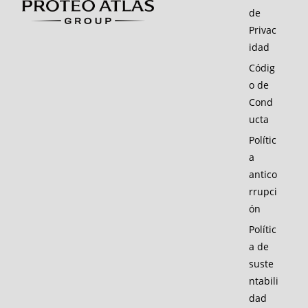
de
Privac
idad
Códig
o de
Cond
ucta
Polític
a
antico
rrupci
ón
Polític
a de
suste
ntabili
dad