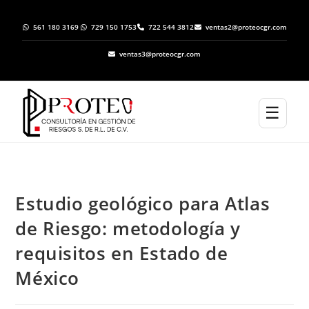
561 180 3169
729 150 1753
722 544 3812
ventas2@proteocgr.com
ventas3@proteocgr.com
☰
Estudio geológico para Atlas
de Riesgo: metodología y
requisitos en Estado de
México