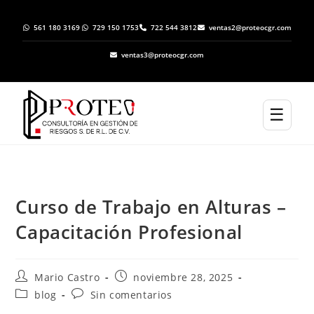
561 180 3169
729 150 1753
722 544 3812
ventas2@proteocgr.com
ventas3@proteocgr.com
☰
Curso de Trabajo en Alturas –
Capacitación Profesional
Mario Castro
noviembre 28, 2025
blog
Sin comentarios