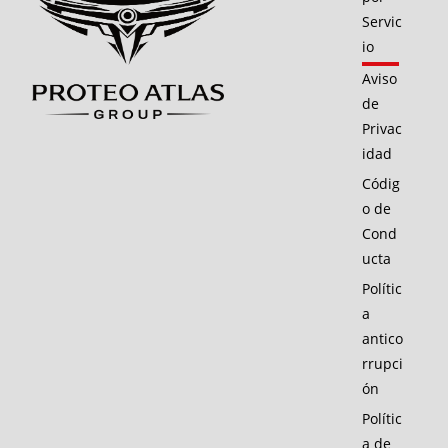
Servic
io
Aviso
de
Privac
idad
Códig
o de
Cond
ucta
Polític
a
antico
rrupci
ón
Polític
a de