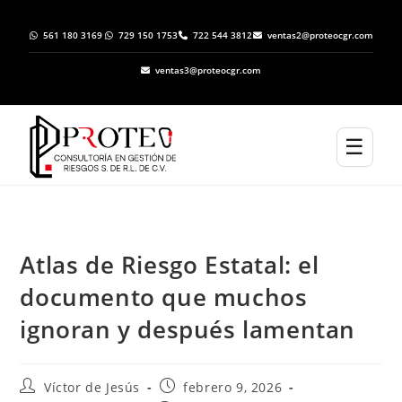
561 180 3169
729 150 1753
722 544 3812
ventas2@proteocgr.com
ventas3@proteocgr.com
☰
Atlas de Riesgo Estatal: el
documento que muchos
ignoran y después lamentan
Víctor de Jesús
febrero 9, 2026