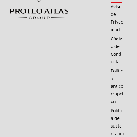
Aviso
de
Privac
idad
Códig
o de
Cond
ucta
Polític
a
antico
rrupci
ón
Polític
a de
suste
ntabili