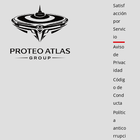
Satisf
acción
por
Servic
io
Aviso
de
Privac
idad
Códig
o de
Cond
ucta
Polític
a
antico
rrupci