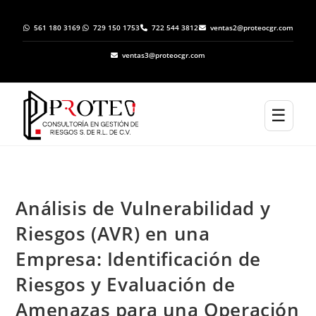
561 180 3169
729 150 1753
722 544 3812
ventas2@proteocgr.com
ventas3@proteocgr.com
☰
Análisis de Vulnerabilidad y
Riesgos (AVR) en una
Empresa: Identificación de
Riesgos y Evaluación de
Amenazas para una Operación