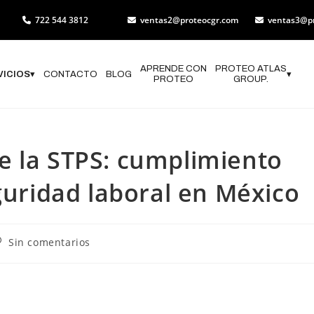
722 544 3812
ventas2@proteocgr.com
ventas3@p
APRENDE CON
PROTEO ATLAS
VICIOS
▾
CONTACTO
BLOG
▾
PROTEO
GROUP.
e la STPS: cumplimiento
guridad laboral en México
Sin comentarios