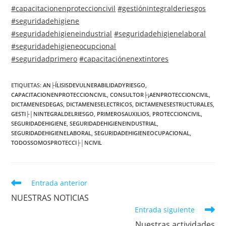
#capacitacionenproteccioncivil
#gestiónintegralderiesgos
#seguridadehigiene
#seguridadehigieneindustrial
#seguridadehigienelaboral
#seguridadehigieneocupcional
#seguridadprimero
#capacitaciónenextintores
ETIQUETAS
:
AN├ÍLISISDEVULNERABILIDADYRIESGO
,
CAPACITACIONENPROTECCIONCIVIL
,
CONSULTOR├¡AENPROTECCIONCIVIL
,
DICTAMENESDEGAS
,
DICTAMENESELECTRICOS
,
DICTAMENESESTRUCTURALES
,
GESTI├│NINTEGRALDELRIESGO
,
PRIMEROSAUXILIOS
,
PROTECCIONCIVIL
,
SEGURIDADEHIGIENE
,
SEGURIDADEHIGIENEINDUSTRIAL
,
SEGURIDADEHIGIENELABORAL
,
SEGURIDADEHIGIENEOCUPACIONAL
,
TODOSSOMOSPROTECCI├│NCIVIL
Entrada anterior
NUESTRAS NOTICIAS
Entrada siguiente
Nuestras actividades