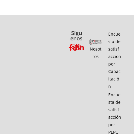
Sígu
Encue
enos
sta de
Nosot
satisf
ros
acción
por
Capac
itació
n
Encue
sta de
satisf
acción
por
PEPC