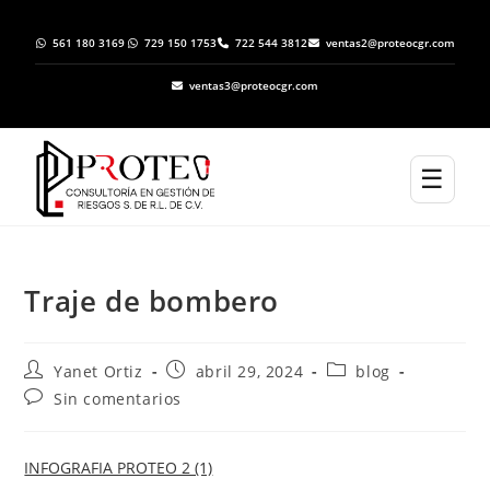
561 180 3169
729 150 1753
722 544 3812
ventas2@proteocgr.com
ventas3@proteocgr.com
☰
Traje de bombero
Yanet Ortiz
abril 29, 2024
blog
Sin comentarios
INFOGRAFIA PROTEO 2 (1)