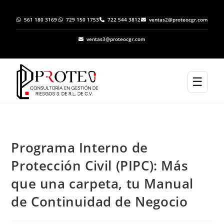
561 180 3169
729 150 1753
722 544 3812
ventas2@proteocgr.com
ventas3@proteocgr.com
☰
Programa Interno de
Protección Civil (PIPC): Más
que una carpeta, tu Manual
de Continuidad de Negocio