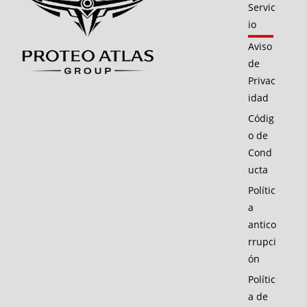
Servic
io
Aviso
de
Privac
idad
Códig
o de
Cond
ucta
Polític
a
antico
rrupci
ón
Polític
a de