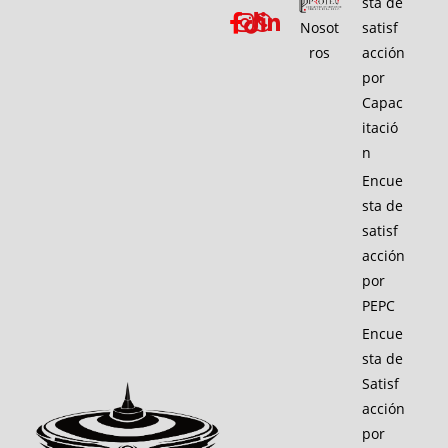
sta de
Nosot
satisf
ros
acción
por
Capac
itació
n
Encue
sta de
satisf
acción
por
PEPC
Encue
sta de
Satisf
acción
por