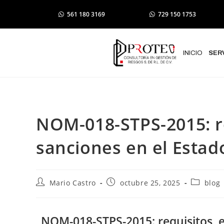
561 180 3169
729 150 1753
INICIO
SER
NOM-018-STPS-2015: re
sanciones en el Estad
Mario Castro
octubre 25, 2025
blog
NOM-018-STPS-2015: requisitos, e