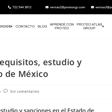
722 544 3812
ventas2@proteocgr.com
ventas3@p
APRENDE CON
PROTEO ATLAS
VICIOS
▾
CONTACTO
BLOG
▾
PROTEO
GROUP.
quisitos, estudio y
o de México
Sin comentarios
studio y sanciones en el Estado de