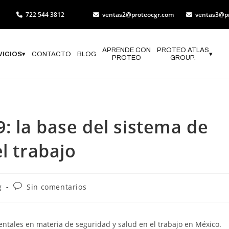
722 544 3812
ventas2@proteocgr.com
ventas3@p
APRENDE CON
PROTEO ATLAS
VICIOS
▾
CONTACTO
BLOG
▾
PROTEO
GROUP.
 la base del sistema de
l trabajo
g
Sin comentarios
tales en materia de seguridad y salud en el trabajo en México.