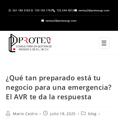
561 180 3169
729 150 1753
722 544 3812
ventas2@proteocgr.com
ventas3@proteocgr.com
☰
¿Qué tan preparado está tu
negocio para una emergencia?
El AVR te da la respuesta
Mario Castro
julio 18, 2025
blog