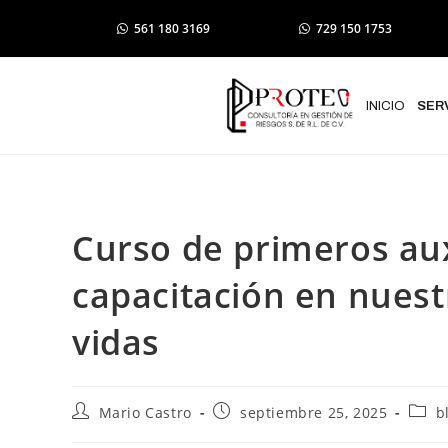
561 180 3169
729 150 1753
INICIO
SER
Curso de primeros aux
capacitación en nuest
vidas
Mario Castro
septiembre 25, 2025
b