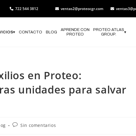
722 544 3812
ventas2@proteocgr.com
ventas3@p
APRENDE CON
PROTEO ATLAS
VICIOS
▾
CONTACTO
BLOG
▾
PROTEO
GROUP.
ilios en Proteo:
ras unidades para salvar
log
Sin comentarios