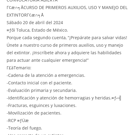
Γ¢æ∩╕ÅCURSO DE PRIMEROS AUXILIOS, USO Y MANEJO DEL
EXTINTORΓ¢æ∩╕Å
Sábado 20 de abril del 2024
≡ƒôì Toluca, Estado de México.
Porque cada segundo cuenta, “¡Prepárate para salvar vidas!
Únete a nuestro curso de primeros auxilios, uso y manejo
del extintor. ¡Inscríbete ahora y adquiere las habilidades
para actuar ante cualquier emergencia!”
Γ£àTemario:
-Cadena de la atención a emergencias.
-Contacto inicial con el paciente.
-Evaluación primaria y secundaria.
-Identificación y atención de hemorragias y heridas.≡ƒ⌐╣
-Fracturas, esguinces y luxaciones.
-Movilización de pacientes.
-RCP ≡ƒÜæ
-Teoría del fuego.