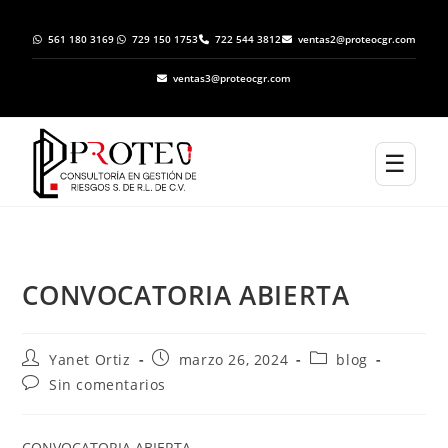
561 180 3169
729 150 1753
722 544 3812
ventas2@proteocgr.com
ventas3@proteocgr.com
☰
CONVOCATORIA ABIERTA
Yanet Ortiz
marzo 26, 2024
blog
Sin comentarios
CONVOCATORIA ABIERTA