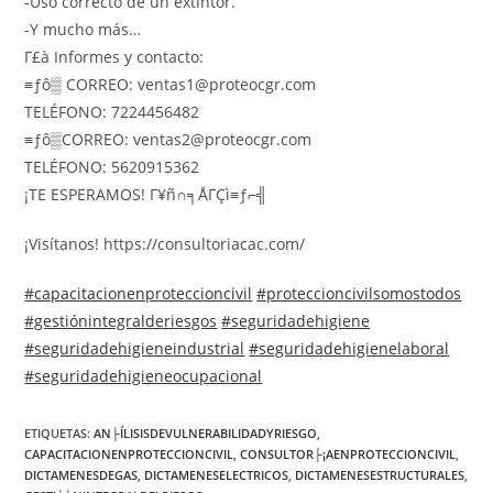
-Uso correcto de un extintor.
-Y mucho más…
Γ£à Informes y contacto:
≡ƒô▒ CORREO: ventas1@proteocgr.com
TELÉFONO: 7224456482
≡ƒô▒CORREO: ventas2@proteocgr.com
TELÉFONO: 5620915362
¡TE ESPERAMOS! Γ¥ñ∩╕ÅΓÇì≡ƒ⌐╣
¡Visítanos! https://consultoriacac.com/
#capacitacionenproteccioncivil
#proteccioncivilsomostodos
#gestiónintegralderiesgos
#seguridadehigiene
#seguridadehigieneindustrial
#seguridadehigienelaboral
#seguridadehigieneocupacional
ETIQUETAS
:
AN├ÍLISISDEVULNERABILIDADYRIESGO
,
CAPACITACIONENPROTECCIONCIVIL
,
CONSULTOR├¡AENPROTECCIONCIVIL
,
DICTAMENESDEGAS
,
DICTAMENESELECTRICOS
,
DICTAMENESESTRUCTURALES
,