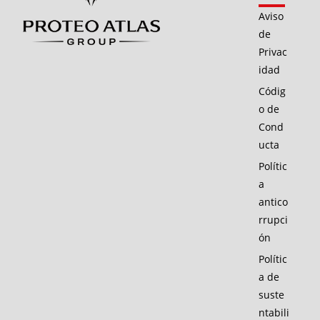
Aviso
de
Privac
idad
Códig
o de
Cond
ucta
Polític
a
antico
rrupci
ón
Polític
a de
suste
ntabili