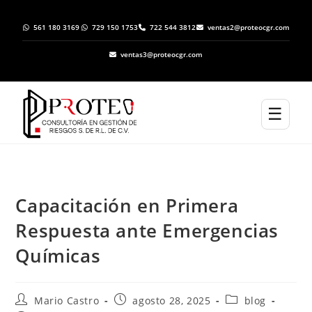
561 180 3169
729 150 1753
722 544 3812
ventas2@proteocgr.com
ventas3@proteocgr.com
☰
Capacitación en Primera
Respuesta ante Emergencias
Químicas
Mario Castro
agosto 28, 2025
blog