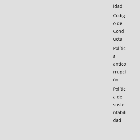
idad
Códig
o de
Cond
ucta
Polític
a
antico
rrupci
ón
Polític
a de
suste
ntabili
dad