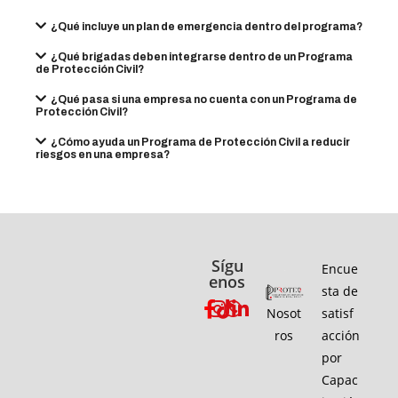
¿Qué incluye un plan de emergencia dentro del programa?
¿Qué brigadas deben integrarse dentro de un Programa
de Protección Civil?
¿Qué pasa si una empresa no cuenta con un Programa de
Protección Civil?
¿Cómo ayuda un Programa de Protección Civil a reducir
riesgos en una empresa?
Sígu
Encue
enos
sta de
Nosot
satisf
ros
acción
por
Capac