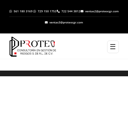
561 180 3169
729 150 1753
722 544 3812
ventas2@proteocgr.com
ventas3@proteocgr.com
☰
Elaboración de Programas Específicos de
Protección Civil en Zinacantepec