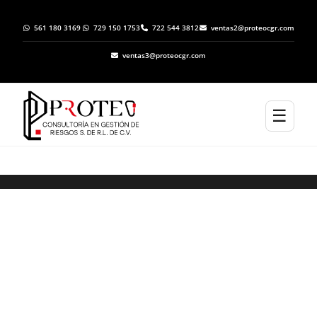
561 180 3169
729 150 1753
722 544 3812
ventas2@proteocgr.com
ventas3@proteocgr.com
☰
Elaboración de Programas Específicos de
Protección Civil en Zacazonapan