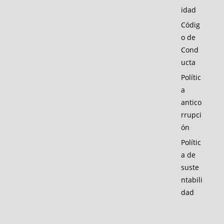
idad
Códig
o de
Cond
ucta
Polític
a
antico
rrupci
ón
Polític
a de
suste
ntabili
dad