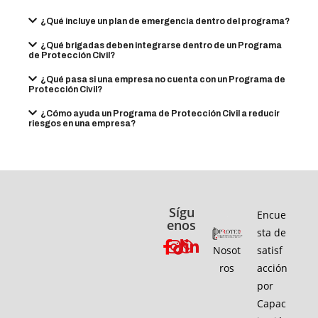
¿Qué incluye un plan de emergencia dentro del programa?
¿Qué brigadas deben integrarse dentro de un Programa
de Protección Civil?
¿Qué pasa si una empresa no cuenta con un Programa de
Protección Civil?
¿Cómo ayuda un Programa de Protección Civil a reducir
riesgos en una empresa?
Sígu
Encue
enos
sta de
Nosot
satisf
ros
acción
por
Capac