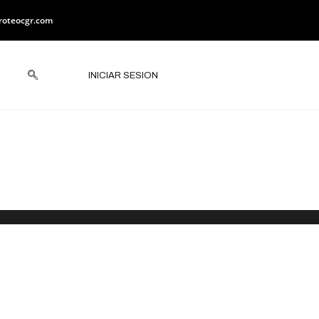
roteocgr.com
INICIAR SESION
 Específicos
la Guerrero