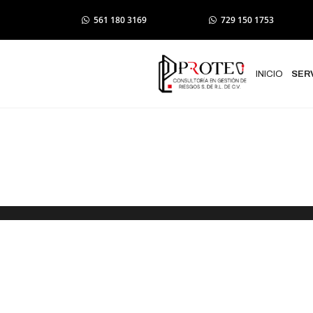
561 180 3169
729 150 1753
INICIO
SER
Elaboración
de Protecció