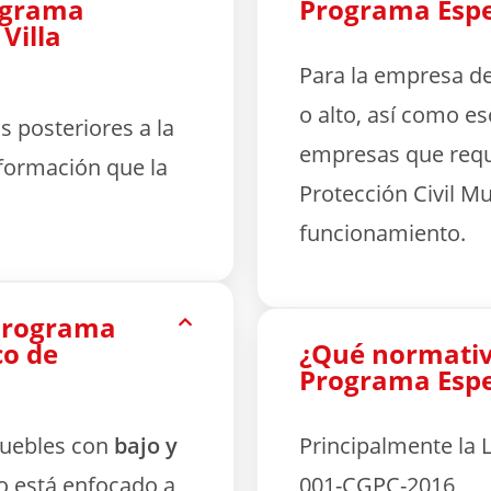
rograma
Programa Espec
 Villa
Para la empresa de
o alto, así como e
 posteriores a la
empresas que requ
formación que la
Protección Civil Mun
funcionamiento.
 Programa
co de
¿Qué normativa
Programa Espec
muebles con
bajo y
Principalmente la L
co está enfocado a
001-CGPC-2016