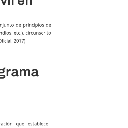
vil en
njunto de principios de
ios, etc.), circunscrito
icial, 2017)
ograma
l
ación que establece