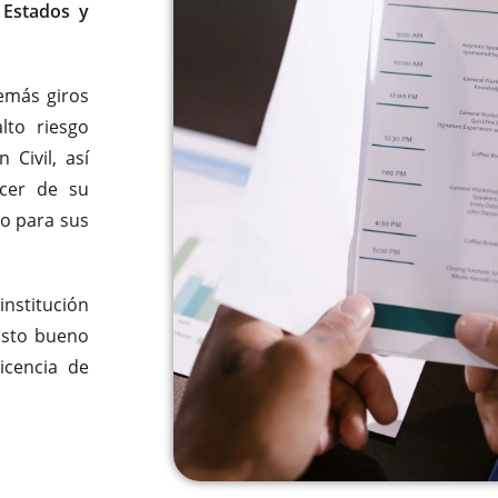
 Estados y
demás giros
to riesgo
Civil, así
acer de su
o para sus
nstitución
isto bueno
icencia de