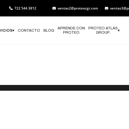
722 544 3812
ventas2@proteocgr.com
ventas3@p
APRENDE CON
PROTEO ATLAS
VICIOS
▾
CONTACTO
BLOG
▾
PROTEO
GROUP.
 de Programas
n Civil en Vil