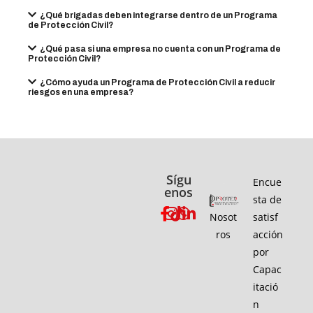
¿Qué brigadas deben integrarse dentro de un Programa
de Protección Civil?
¿Qué pasa si una empresa no cuenta con un Programa de
Protección Civil?
¿Cómo ayuda un Programa de Protección Civil a reducir
riesgos en una empresa?
Sígu
Encue
enos
sta de
Nosot
satisf
ros
acción
por
Capac
itació
n