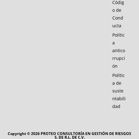
Códig
o de
Cond
ucta
Polític
a
antico
rrupci
ón
Polític
a de
suste
ntabili
dad
Copyright © 2026 PROTEO CONSULTORÍA EN GESTIÓN DE RIESGOS
S. DE R.L. DE C.V.