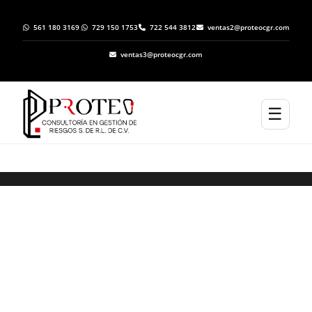
561 180 3169
729 150 1753
722 544 3812
ventas2@proteocgr.com
ventas3@proteocgr.com
☰
Elaboración de Programas Específicos de
Protección Civil en Tonatico