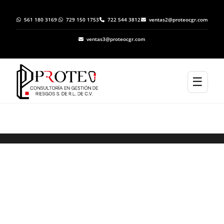
561 180 3169
729 150 1753
722 544 3812
ventas2@proteocgr.com
ventas3@proteocgr.com
☰
Elaboración de Programas Específicos de
Protección Civil en San Martín de las
Pirámides