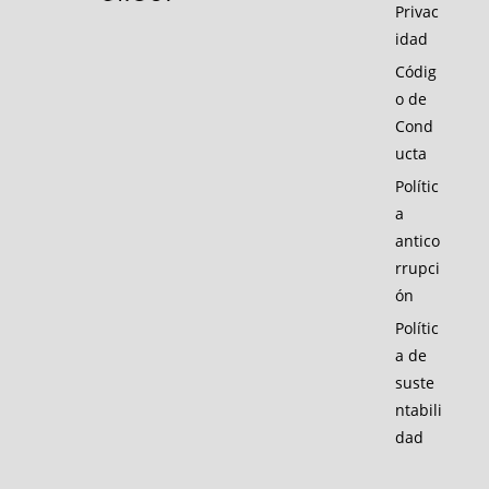
Privac
idad
Códig
o de
Cond
ucta
Polític
a
antico
rrupci
ón
Polític
a de
suste
ntabili
dad