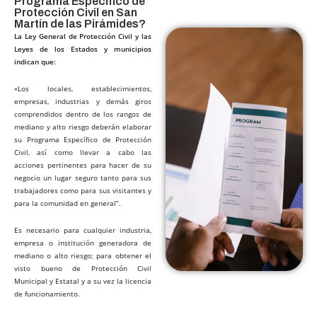
Programa Específico de
Protección Civil en San
Martín de las Pirámides?​
La Ley General de Protección Civil y las
Leyes de los Estados y municipios
indican que:
«Los locales, establecimientos,
empresas, industrias y demás giros
comprendidos dentro de los rangos de
mediano y alto riesgo deberán elaborar
su Programa Específico de Protección
Civil, así como llevar a cabo las
acciones pertinentes para hacer de su
negocio un lugar seguro tanto para sus
trabajadores como para sus visitantes y
para la comunidad en general”.
Es necesario para cualquier industria,
empresa o institución generadora de
mediano o alto riesgo; para obtener el
visto bueno de Protección Civil
Municipal y Estatal y a su vez la licencia
de funcionamiento.