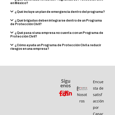
en México?
¿Qué incluye un plan de emergencia dentro del programa?
¿Qué brigadas deben integrarse dentro de un Programa
de Protección Civil?
¿Qué pasa si una empresa no cuenta con un Programa de
Protección Civil?
¿Cómo ayuda un Programa de Protección Civil a reducir
riesgos en una empresa?
Sígu
Encue
enos
sta de
Nosot
satisf
ros
acción
por
Capac