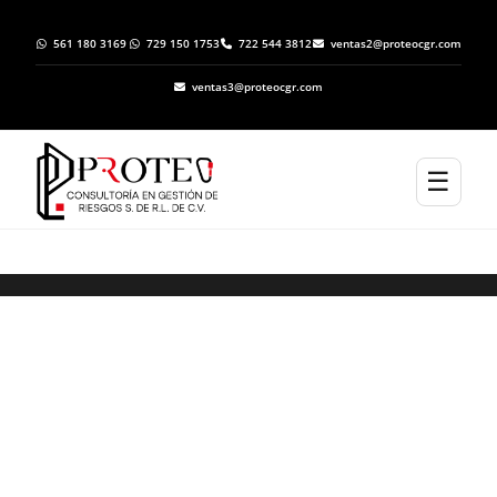
561 180 3169
729 150 1753
722 544 3812
ventas2@proteocgr.com
ventas3@proteocgr.com
☰
Elaboración de Programas Específicos de
Protección Civil en San José del Rincón