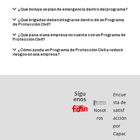
¿Qué incluye un plan de emergencia dentro del programa?
¿Qué brigadas deben integrarse dentro de un Programa
de Protección Civil?
¿Qué pasa si una empresa no cuenta con un Programa de
Protección Civil?
¿Cómo ayuda un Programa de Protección Civil a reducir
riesgos en una empresa?
Sígu
Encue
enos
sta de
Nosot
satisf
ros
acción
por
Capac