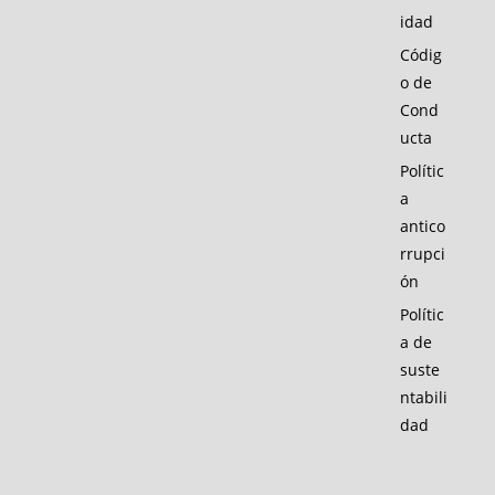
idad
Códig
o de
Cond
ucta
Polític
a
antico
rrupci
ón
Polític
a de
suste
ntabili
dad