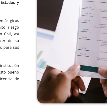
 Estados y
demás giros
to riesgo
Civil, así
acer de su
o para sus
nstitución
isto bueno
icencia de