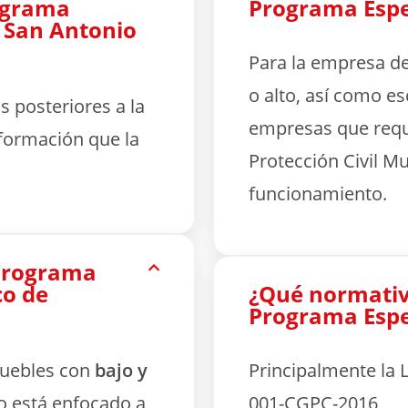
rograma
Programa Espec
n San Antonio
Para la empresa de
o alto, así como e
 posteriores a la
empresas que requ
formación que la
Protección Civil Mun
funcionamiento.
 Programa
co de
¿Qué normativa
Programa Espec
muebles con
bajo y
Principalmente la L
co está enfocado a
001-CGPC-2016