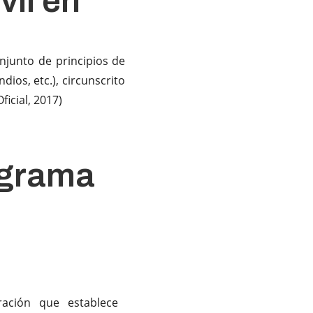
vil en
njunto de principios de
ios, etc.), circunscrito
icial, 2017)
ograma
l
ación que establece