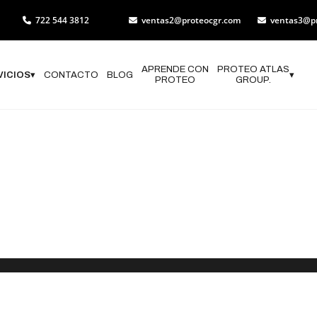
722 544 3812
ventas2@proteocgr.com
ventas3@p
APRENDE CON
PROTEO ATLAS
VICIOS
▾
CONTACTO
BLOG
▾
PROTEO
GROUP.
 de Programas
n Civil en Sa