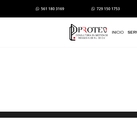
561 180 3169
729 150 1753
INICIO
SER
Elaboración
de Protecció
Isla