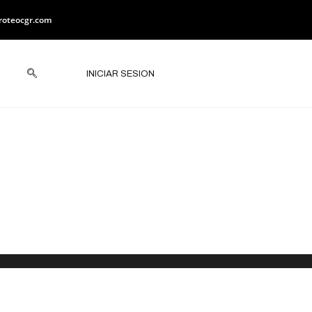
roteocgr.com
INICIAR SESION
 Específicos
n Antonio la