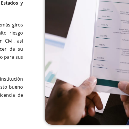
 Estados y
demás giros
to riesgo
Civil, así
acer de su
o para sus
nstitución
isto bueno
icencia de