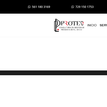
561 180 3169
729 150 1753
INICIO
SER
Elaboración
de Protecci