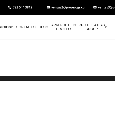
722 544 3812
ventas2@proteocgr.com
ventas3@p
APRENDE CON
PROTEO ATLAS
VICIOS
▾
CONTACTO
BLOG
▾
PROTEO
GROUP.
 de Programas
ón Civil en Ra