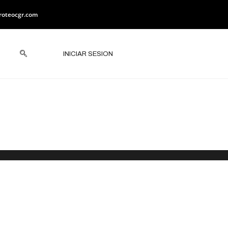
roteocgr.com
INICIAR SESION
 Específicos
yón