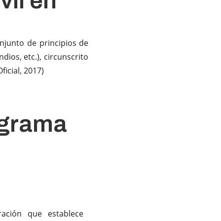
vil en
njunto de principios de
ios, etc.), circunscrito
icial, 2017)
ograma
l
ación que establece