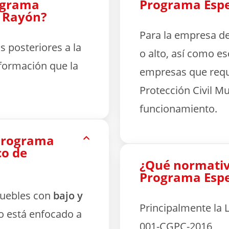
rograma
Programa Espec
n Rayón?
Para la empresa de
 posteriores a la
o alto, así como e
formación que la
empresas que requ
Protección Civil Mun
funcionamiento.
 Programa
co de
¿Qué normativa
Programa Espec
muebles con
bajo y
Principalmente la L
co está enfocado a
001-CGPC-2016