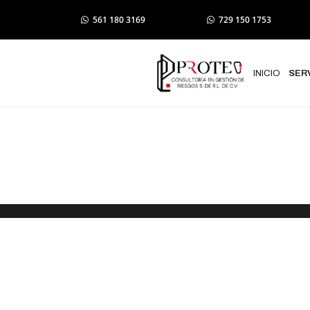
561 180 3169
729 150 1753
INICIO
SER
Elaboración
de Protecció