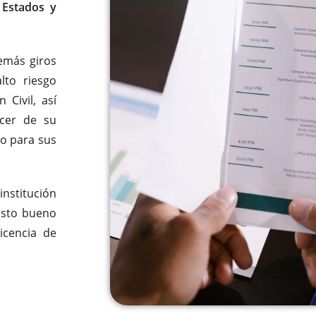
 Estados y
demás giros
to riesgo
Civil, así
acer de su
o para sus
nstitución
isto bueno
icencia de