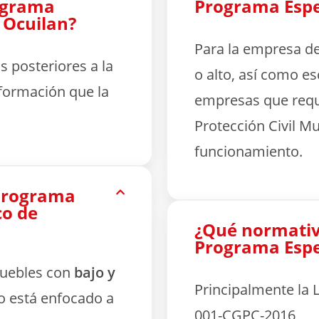
rograma
Programa Espec
n Ocuilan?
Para la empresa de
 posteriores a la
o alto, así como e
formación que la
empresas que requ
Protección Civil Mun
funcionamiento.
 Programa
co de
¿Qué normativa
Programa Espec
muebles con
bajo y
Principalmente la L
co está enfocado a
001-CGPC-2016