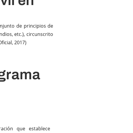
vil en
njunto de principios de
ios, etc.), circunscrito
icial, 2017)
ograma
l
ación que establece