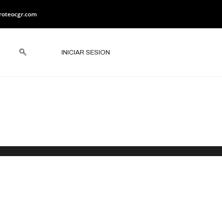
roteocgr.com
INICIAR SESION
 Específicos
uilan