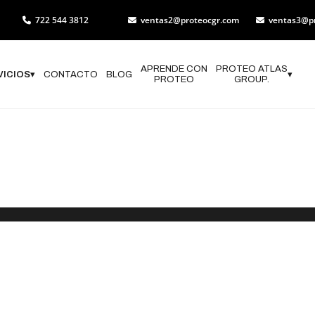
722 544 3812
ventas2@proteocgr.com
ventas3@p
APRENDE CON
PROTEO ATLAS
VICIOS
▾
CONTACTO
BLOG
▾
PROTEO
GROUP.
 de Programas
n Civil en Oc