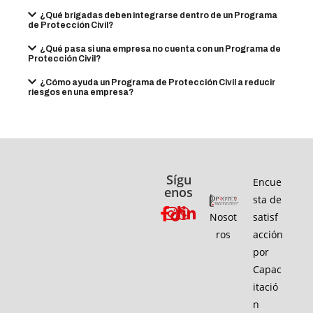
¿Qué brigadas deben integrarse dentro de un Programa
de Protección Civil?
¿Qué pasa si una empresa no cuenta con un Programa de
Protección Civil?
¿Cómo ayuda un Programa de Protección Civil a reducir
riesgos en una empresa?
Sígu
Encue
enos
sta de
Nosot
satisf
ros
acción
por
Capac
itació
n