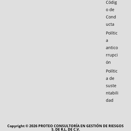
Códig
o de
Cond
ucta
Polític
a
antico
rrupci
ón
Polític
a de
suste
ntabili
dad
Copyright © 2026 PROTEO CONSULTORÍA EN GESTIÓN DE RIESGOS
S. DE R.L. DE C.V.