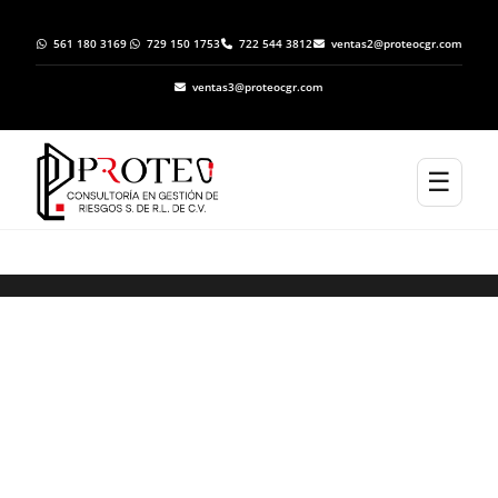
561 180 3169
729 150 1753
722 544 3812
ventas2@proteocgr.com
ventas3@proteocgr.com
☰
Elaboración de Programas Específicos de
Protección Civil en Jocotitlán