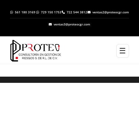
561 180 3169
729 150 1753
722 544 3812
ventas2@proteocgr.com
ventas3@proteocgr.com
☰
Elaboración de Programas Específicos de
Protección Civil en Chapultepec