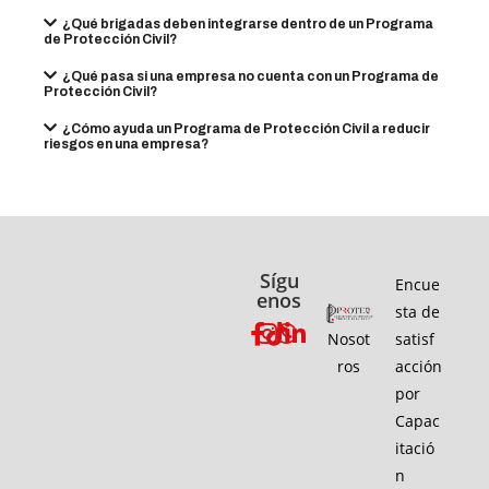
¿Qué brigadas deben integrarse dentro de un Programa
de Protección Civil?
¿Qué pasa si una empresa no cuenta con un Programa de
Protección Civil?
¿Cómo ayuda un Programa de Protección Civil a reducir
riesgos en una empresa?
Sígu
Encue
enos
sta de
Nosot
satisf
ros
acción
por
Capac
itació
n