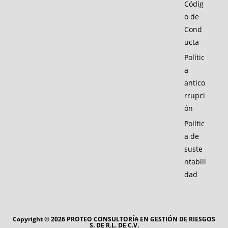
Códig
o de
Cond
ucta
Polític
a
antico
rrupci
ón
Polític
a de
suste
ntabili
dad
Copyright © 2026 PROTEO CONSULTORÍA EN GESTIÓN DE RIESGOS
S. DE R.L. DE C.V.