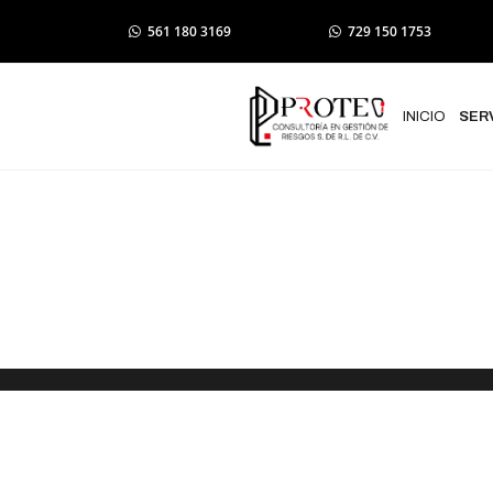
561 180 3169
729 150 1753
INICIO
SER
Manifestaci
en Estado d