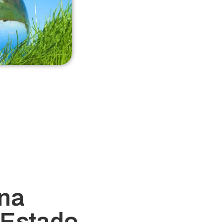
una
 Estado