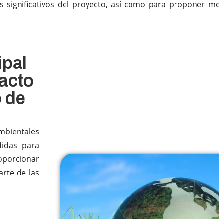
s significativos del proyecto, así como para proponer m
ipal
pacto
 de
ambientales
didas para
oporcionar
rte de las