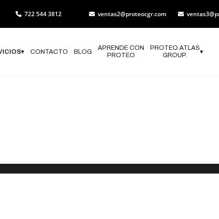
722 544 3812
ventas2@proteocgr.com
ventas3@p
APRENDE CON
PROTEO ATLAS
VICIOS
▾
CONTACTO
BLOG
▾
PROTEO
GROUP.
ón de Impact
e México