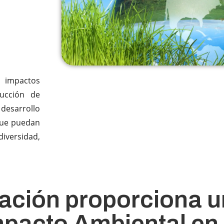
 impactos
rucción de
 desarrollo
que puedan
odiversidad,
mación proporciona 
mpacto Ambiental en