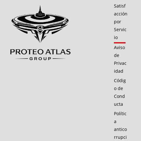
Satisf
acción
por
Servic
io
Aviso
de
Privac
idad
Códig
o de
Cond
ucta
Polític
a
antico
rrupci