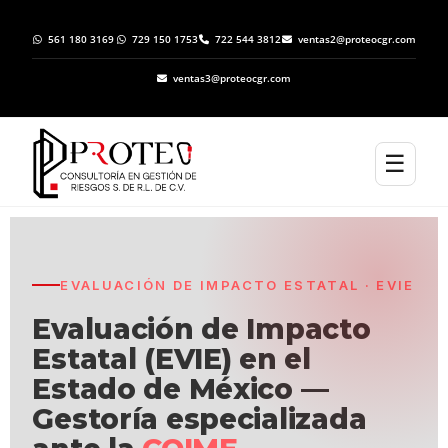
561 180 3169
729 150 1753
722 544 3812
ventas2@proteocgr.com
ventas3@proteocgr.com
☰
EVALUACIÓN DE IMPACTO ESTATAL · EVIE
Evaluación de Impacto
Estatal (EVIE) en el
Estado de México —
Gestoría especializada