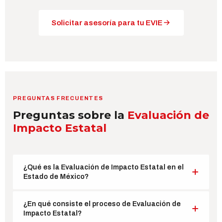
Solicitar asesoría para tu EVIE
PREGUNTAS FRECUENTES
Preguntas sobre la
Evaluación de
Impacto Estatal
¿Qué es la Evaluación de Impacto Estatal en el
Estado de México?
Es el proceso administrativo ante la COIME en el que
¿En qué consiste el proceso de Evaluación de
se analiza y dictamina si un proyecto cumple con los
Impacto Estatal?
criterios normativos en materia urbana, vial, ambiental