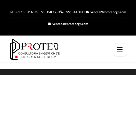
561 180 3169
729 150 1753
722 544 3812
ventas2@proteocgr.com
ventas3@proteocgr.com
☰
Estudio Hidrológico en Hidalgo