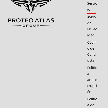
Servic
io
Aviso
de
Privac
idad
Códig
o de
Cond
ucta
Polític
a
antico
rrupci
ón
Polític
a de