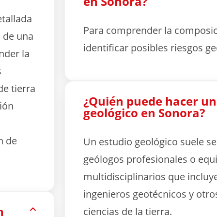
en Sonora?
tallada
Para comprender la composici
s de una
identificar posibles riesgos g
nder la
s
e tierra
¿Quién puede hacer un
ión
geológico en Sonora?
n de
Un estudio geológico suele se
geólogos profesionales o equ
multidisciplinarios que incluy
ingenieros geotécnicos y otro
n
ciencias de la tierra.