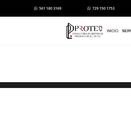
561 180 3169
729 150 1753
INICIO
SER
Estudio