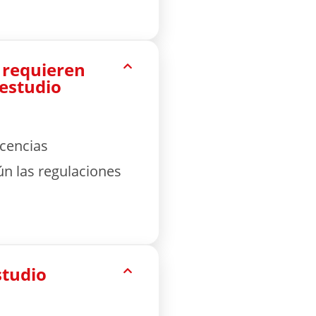
 requieren
 estudio
icencias
ún las regulaciones
studio