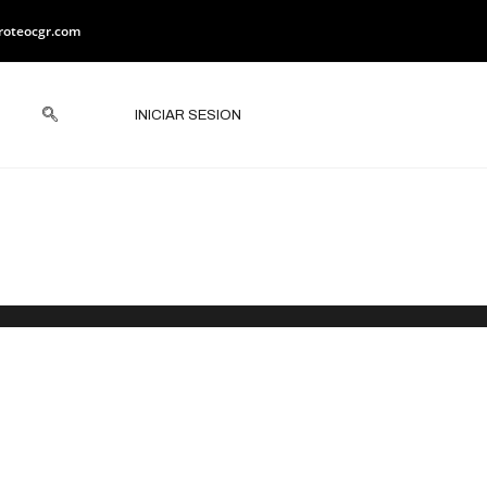
roteocgr.com
INICIAR SESION
 en Sonora