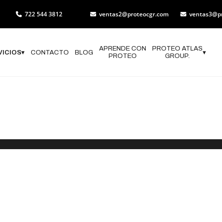
722 544 3812
ventas2@proteocgr.com
ventas3@p
APRENDE CON
PROTEO ATLAS
VICIOS
▾
CONTACTO
BLOG
▾
PROTEO
GROUP.
 Geológico