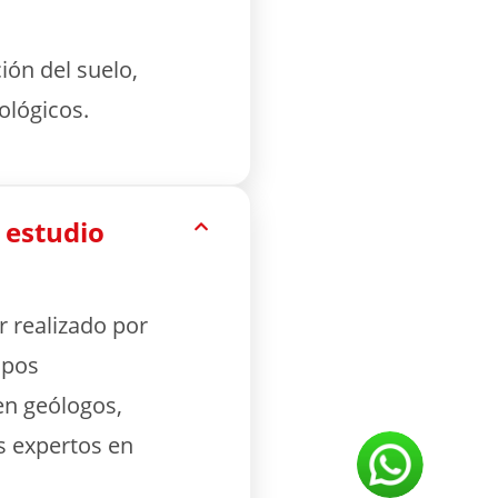
ón del suelo,
eológicos.
 estudio
r realizado por
ipos
en geólogos,
s expertos en