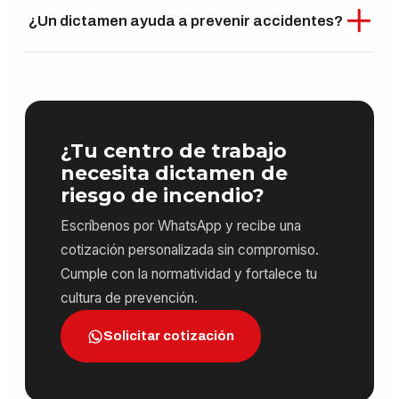
¿Un dictamen ayuda a prevenir accidentes?
comercial, ubicación, número de sustancias
químicas y cantidades
almacenadas.
Sí, porque permite
identificar peligros y
establecer medidas de seguridad
antes de
que ocurra un incidente.
¿Tu centro de trabajo
necesita dictamen de
riesgo de incendio?
Escríbenos por WhatsApp y recibe una
cotización personalizada sin compromiso.
Cumple con la normatividad y fortalece tu
cultura de prevención.
Solicitar cotización