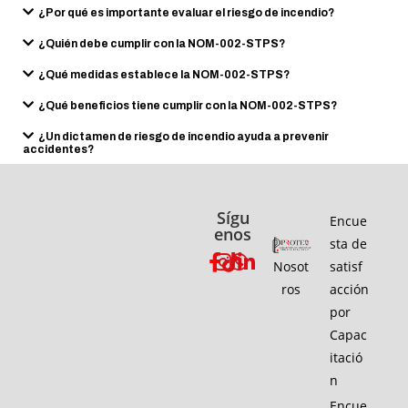
¿Por qué es importante evaluar el riesgo de incendio?
¿Quién debe cumplir con la NOM-002-STPS?
¿Qué medidas establece la NOM-002-STPS?
¿Qué beneficios tiene cumplir con la NOM-002-STPS?
¿Un dictamen de riesgo de incendio ayuda a prevenir
accidentes?
Sígu
Encue
enos
sta de
Nosot
satisf
ros
acción
por
Capac
itació
n
Encue