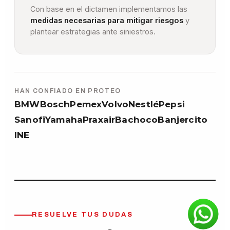
Con base en el dictamen implementamos las
medidas necesarias para mitigar riesgos
y
plantear estrategias ante siniestros.
HAN CONFIADO EN PROTEO
BMW
Bosch
Pemex
Volvo
Nestlé
Pepsi
Sanofi
Yamaha
Praxair
Bachoco
Banjercito
INE
RESUELVE TUS DUDAS