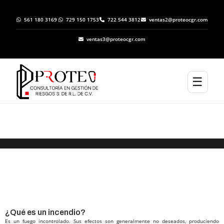
561 180 3169
729 150 1753
722 544 3812
ventas2@proteocgr.com
ventas3@proteocgr.com
☰
Dictamen de grado y riesgo de incendio
NOM-002-STPS en LA MAGDALENA
TLATLAUQUITEPEC
¿Qué es un incendio? ​
Es un fuego incontrolado. Sus efectos son generalmente no deseados, produciendo