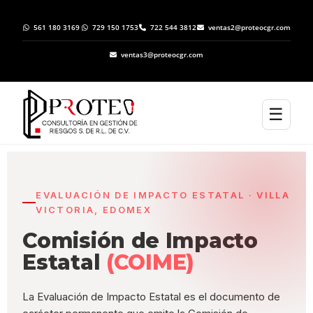
561 180 3169
729 150 1753
722 544 3812
ventas2@proteocgr.com
ventas3@proteocgr.com
☰
EVALUACIÓN DE IMPACTO ESTATAL · VILLA
VICTORIA, EDOMEX
Comisión de Impacto
Estatal
(COIME)
La Evaluación de Impacto Estatal es el documento de