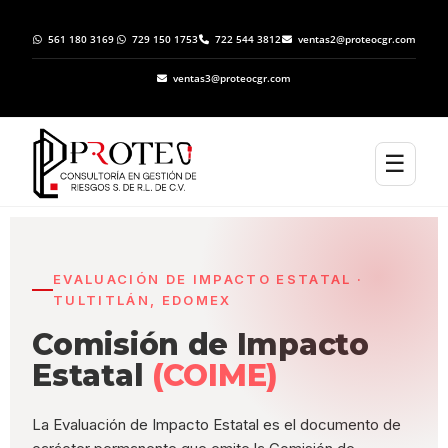
561 180 3169
729 150 1753
722 544 3812
ventas2@proteocgr.com
ventas3@proteocgr.com
☰
EVALUACIÓN DE IMPACTO ESTATAL ·
TULTITLÁN, EDOMEX
Comisión de Impacto
Estatal
(COIME)
La Evaluación de Impacto Estatal es el documento de