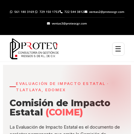
561 180 3169
729 150 1753
722 544 3812
ventas2@proteocgr.com
ventas3@proteocgr.com
☰
EVALUACIÓN DE IMPACTO ESTATAL ·
TLATLAYA, EDOMEX
Comisión de Impacto
Estatal
(COIME)
La Evaluación de Impacto Estatal es el documento de