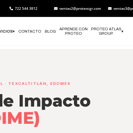
722 544 3812
ventas2@proteocgr.com
ventas3@p
APRENDE CON
PROTEO ATLAS
VICIOS
▾
CONTACTO
BLOG
▾
PROTEO
GROUP.
L · TEXCALTITLÁN, EDOMEX
de Impacto
OIME)