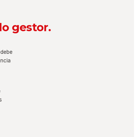
lo gestor.
e
 debe
encia
e
s
n