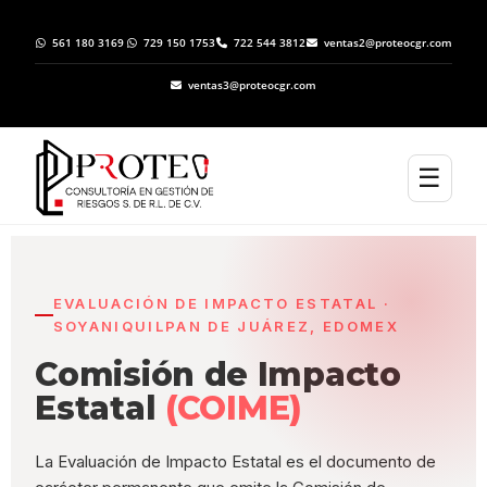
561 180 3169
729 150 1753
722 544 3812
ventas2@proteocgr.com
ventas3@proteocgr.com
☰
EVALUACIÓN DE IMPACTO ESTATAL ·
SOYANIQUILPAN DE JUÁREZ, EDOMEX
Comisión de Impacto
Estatal
(COIME)
La Evaluación de Impacto Estatal es el documento de