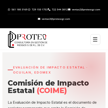
561 180 3169
729 150 1753
722 544 3812
ventas2@proteocgr.com
ventas3@proteocgr.com
☰
EVALUACIÓN DE IMPACTO ESTATAL ·
OCUILAN, EDOMEX
Comisión de Impacto
Estatal
(COIME)
La Evaluación de Impacto Estatal es el documento de