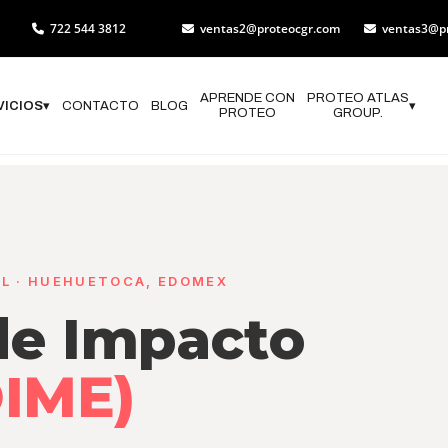
722 544 3812
ventas2@proteocgr.com
ventas3@p
APRENDE CON
PROTEO ATLAS
VICIOS
▾
CONTACTO
BLOG
▾
PROTEO
GROUP.
AL · HUEHUETOCA, EDOMEX
de Impacto
OIME)