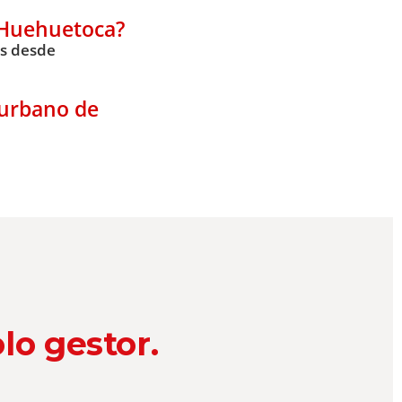
n Huehuetoca?
os desde
 urbano de
lo gestor.
e