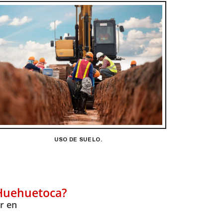
USO DE SUELO.
 Huehuetoca?
r en