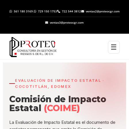
561 180 3169
729 150 1753
722 544 3812
ventas2@proteocgr.com
ventas3@proteocgr.com
☰
EVALUACIÓN DE IMPACTO ESTATAL ·
COCOTITLÁN, EDOMEX
Comisión de Impacto
Estatal
(COIME)
La Evaluación de Impacto Estatal es el documento de