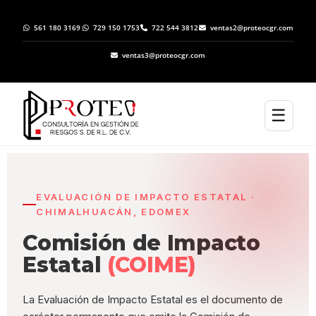
561 180 3169
729 150 1753
722 544 3812
ventas2@proteocgr.com
ventas3@proteocgr.com
☰
EVALUACIÓN DE IMPACTO ESTATAL ·
CHIMALHUACÁN, EDOMEX
Comisión de Impacto
Estatal
(COIME)
La Evaluación de Impacto Estatal es el documento de