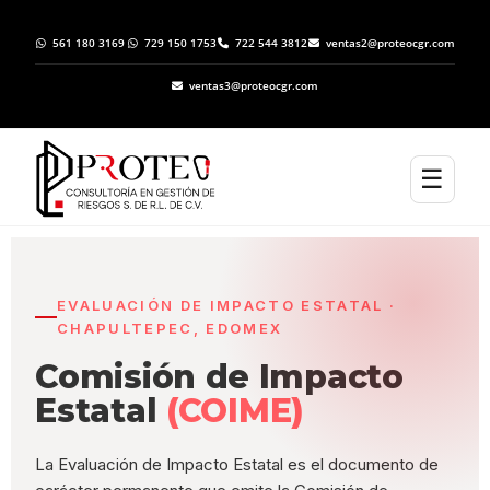
561 180 3169
729 150 1753
722 544 3812
ventas2@proteocgr.com
ventas3@proteocgr.com
☰
EVALUACIÓN DE IMPACTO ESTATAL ·
CHAPULTEPEC, EDOMEX
Comisión de Impacto
Estatal
(COIME)
La Evaluación de Impacto Estatal es el documento de