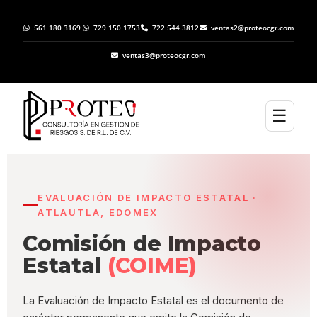
561 180 3169
729 150 1753
722 544 3812
ventas2@proteocgr.com
ventas3@proteocgr.com
☰
EVALUACIÓN DE IMPACTO ESTATAL ·
ATLAUTLA, EDOMEX
Comisión de Impacto
Estatal
(COIME)
La Evaluación de Impacto Estatal es el documento de