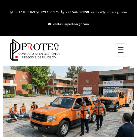
561 180 3169
729 150 1753
722 544 3812
ventas2@proteocgr.com
ventas3@proteocgr.com
☰