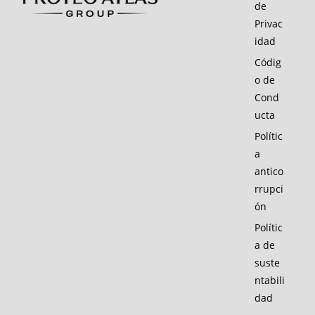
de
Privac
idad
Códig
o de
Cond
ucta
Polític
a
antico
rrupci
ón
Polític
a de
suste
ntabili
dad