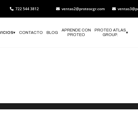
722 544 3812
ventas2@proteocgr.com
ventas3@p
APRENDE CON
PROTEO ATLAS
VICIOS
▾
CONTACTO
BLOG
▾
PROTEO
GROUP.
de Atlas de R
ado de Méxic