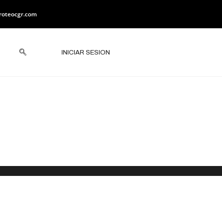
roteocgr.com
INICIAR SESION
iesgo en
o