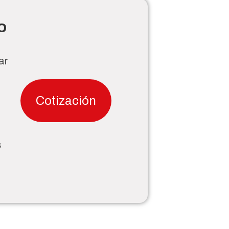
o
ar
Cotización
s