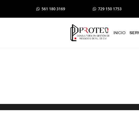
561 180 3169
729 150 1753
INICIO
SER
Elaboración 
Metepec Est