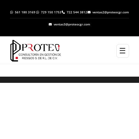
561 180 3169
729 150 1753
722 544 3812
ventas2@proteocgr.com
ventas3@proteocgr.com
☰
ELABORACION DE ATLAS DE RIESGO EN
ZAPOTLÁN EL GRANDE