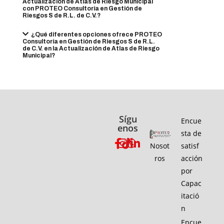
Actualización de Atlas de Riesgo Municipal
con PROTEO Consultoría en Gestión de
Riesgos S de R.L. de C.V.?
¿Qué diferentes opciones ofrece PROTEO
Consultoría en Gestión de Riesgos S de R.L.
de C.V. en la Actualización de Atlas de Riesgo
Municipal?
Sígu
Encue
enos
sta de
Nosot
satisf
ros
acción
por
Capac
itació
n
Encue