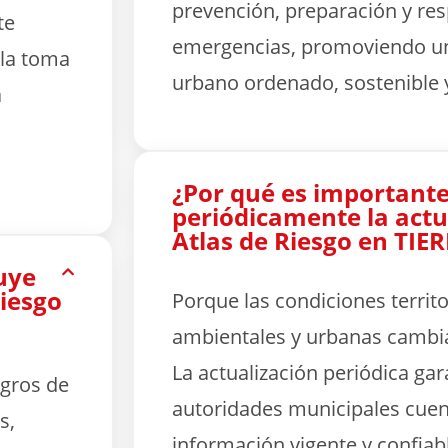
prevención, preparación y re
te
emergencias, promoviendo un
 la toma
urbano ordenado, sostenible y
a
¿Por qué es importante
periódicamente la actu
Atlas de Riesgo en TI
uye
Riesgo
Porque las condiciones territor
ambientales y urbanas cambi
La actualización periódica gar
igros de
autoridades municipales cue
s,
información vigente y confiabl