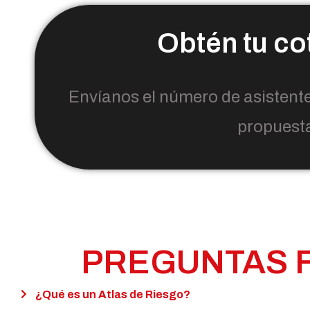
Obtén tu co
Envíanos el número de asistent
propuesta
PREGUNTAS 
¿Qué es un Atlas de Riesgo?