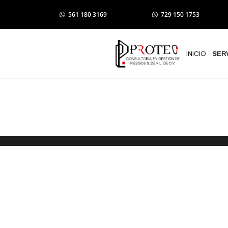
561 180 3169
729 150 1753
INICIO
SER
ELABORACION 
NUEVA