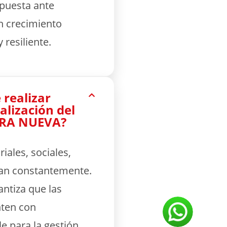
spuesta ante
 crecimiento
 resiliente.
 realizar
alización del
ERRA NUEVA?
iales, sociales,
an constantemente.
antiza que las
nten con
e para la gestión