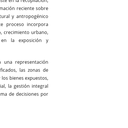
te en la recopilación,
ormación reciente sobre
ural y antropogénico
ste proceso incorpora
, crecimiento urbano,
s en la exposición y
a una representación
ificados, las zonas de
y los bienes expuestos,
al, la gestión integral
toma de decisiones por