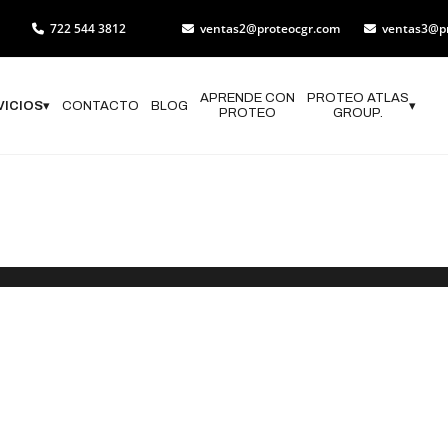
722 544 3812
ventas2@proteocgr.com
ventas3@p
APRENDE CON
PROTEO ATLAS
VICIOS
▾
CONTACTO
BLOG
▾
PROTEO
GROUP.
DE ATLAS DE RIE