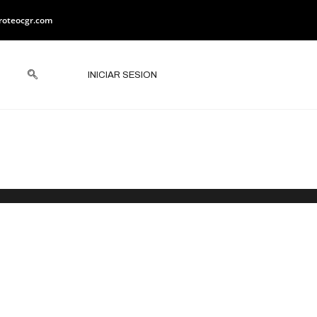
roteocgr.com
INICIAR SESION
SGO EN TIERRA