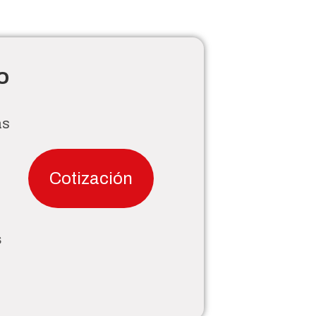
o
as
Cotización
s