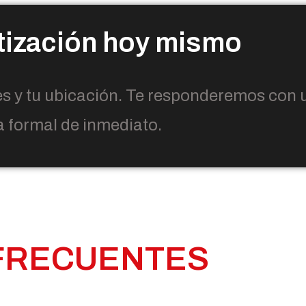
tización hoy mismo
es y tu ubicación. Te responderemos con 
 formal de inmediato.
FRECUENTES