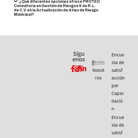
¿Qué diferentes opciones ofrece PROTEO
Consultoría en Gestión de Riesgos S de R.L.
de C.V. en la Actualización de Atlas de Riesgo
Municipal?
Sígu
Encue
enos
sta de
Nosot
satisf
ros
acción
por
Capac
itació
n
Encue
sta de
satisf