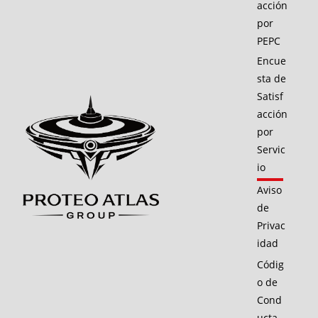
acción
por
PEPC
Encue
sta de
Satisf
acción
por
Servic
io
Aviso
de
Privac
idad
Códig
o de
Cond
ucta