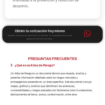
orientadas a la prevención y reducción de
desastres.
Obtén tu cotización hoy mismo
Envíanos el número de asistentes y tu ubicación. Te responderemos con una
propuesta formal de inmediato.
PREGUNTAS FRECUENTES
¿Qué es un Atlas de Riesgo?
Un Atlas de Riesgo es un documento técnico que recopila, analiza y
presenta información detallada sobre los riesgos naturales y
antropogénicos presentes en un área específica. Este documento incluye
mapas, gráficos y análisis que identifican las amenazas,
vulnerabilidades y riesgos asociados con fenómenos como inundaciones,
deslizamientos de tierra, sismos, contaminación, entre otros.