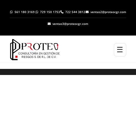
561 180 3169
729 150 1753
722 544 3812
ventas2@proteocgr.com
ventas3@proteocgr.com
☰
ELABORACION DE ATLAS DE RIESGO EN TEYA